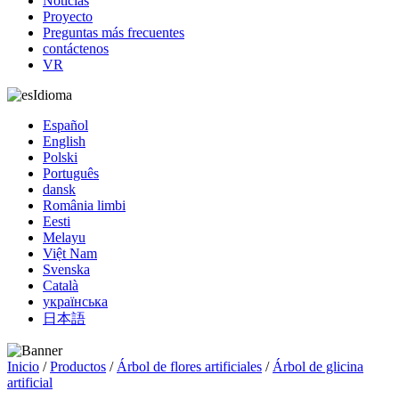
Noticias
Proyecto
Preguntas más frecuentes
contáctenos
VR
Idioma
Español
English
Polski
Português
dansk
România limbi
Eesti
Melayu
Việt Nam
Svenska
Català
українська
日本語
Inicio
/
Productos
/
Árbol de flores artificiales
/
Árbol de glicina
artificial